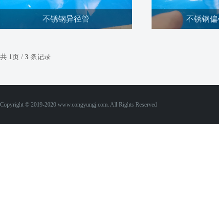
不锈钢异径管
不锈钢偏
不锈钢异径管的扩径工艺主要是为了解决异径
不锈钢偏心大小头,卫生
管变径偏大不易通过缩径成形的问题，采用小
壁化以及新型,其具有
共
1
页 /
3
条记录
于异径管大端直径的管坯，用内冲模沿管坯内
中的应用会越来越多,
径扩径成形。
看
查看详情
查看
Copyright © 2019-2020 www.congyungj.com. All Rights Reserved